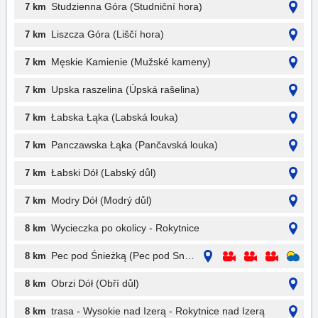
Studzienna Góra (Studniční hora)
7 km
Liszcza Góra (Liščí hora)
7 km
Męskie Kamienie (Mužské kameny)
7 km
Upska raszelina (Úpská rašelina)
7 km
Łabska Łąka (Labská louka)
7 km
Panczawska Łąka (Pančavská louka)
7 km
Łabski Dół (Labský důl)
7 km
Modry Dół (Modrý důl)
7 km
Wycieczka po okolicy - Rokytnice
8 km
Pec pod Śnieżką (Pec pod Sněžkou)
8 km
Obrzi Dół (Obří důl)
8 km
trasa - Wysokie nad Izerą - Rokytnice nad Izerą
8 km