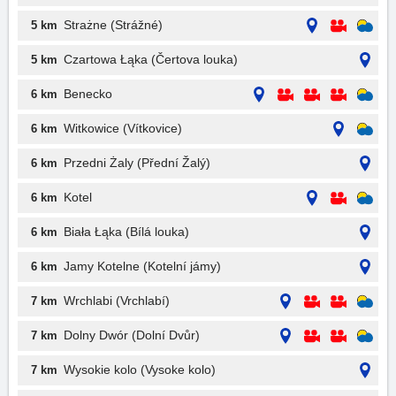
Strażne (Strážné)
5 km
Czartowa Łąka (Čertova louka)
5 km
Benecko
6 km
Witkowice (Vítkovice)
6 km
Przedni Żaly (Přední Žalý)
6 km
Kotel
6 km
Biała Łąka (Bílá louka)
6 km
Jamy Kotelne (Kotelní jámy)
6 km
Wrchlabi (Vrchlabí)
7 km
Dolny Dwór (Dolní Dvůr)
7 km
Wysokie kolo (Vysoke kolo)
7 km