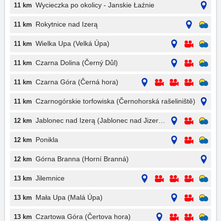
Wycieczka po okolicy - Janskie Łaźnie
11 km
Rokytnice nad Izerą
11 km
Wielka Upa (Velká Úpa)
11 km
Czarna Dolina (Černý Důl)
11 km
Czarna Góra (Černá hora)
11 km
Czarnogórskie torfowiska (Černohorská rašeliniště)
11 km
Jablonec nad Izerą (Jablonec nad Jizerou)
12 km
Ponikla
12 km
Górna Branna (Horní Branná)
12 km
Jilemnice
13 km
Mała Upa (Malá Úpa)
13 km
Czartowa Góra (Čertova hora)
13 km