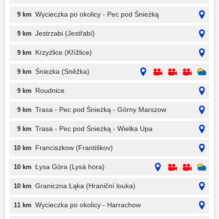
Wycieczka po okolicy - Pec pod Śnieżką
9 km
Jestrzabi (Jestřabí)
9 km
Krzyżlice (Křížlice)
9 km
Śnieżka (Sněžka)
9 km
Roudnice
9 km
Trasa - Pec pod Śnieżką - Górny Marszow
9 km
Trasa - Pec pod Śnieżką - Wielka Upa
9 km
Franciszkow (Františkov)
10 km
Łysa Góra (Lysá hora)
10 km
Graniczna Łąka (Hraniční louka)
10 km
Wycieczka po okolicy - Harrachow
11 km