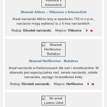
Skiareál Aldrov – Vítkovice v Krkonoších
Areał narciarski Aldrov leży w wysokości 733 m n.p.m.,
narciarze mogą wybierać tu z 4 tras narciarskich.
Rodzaj:
Ośrodek narciarski
,
Miejsce:
Vítkovice
Skiareał Herlíkovice - Bubákov
Areał narciarski w Karkonoszach dla nart i snowboardów. W
skiarealu jest wypożyczalnia nart, serwis narciarski, szkoła
narciarska, wyciągi i krzesełkowa kolej.
Rodzaj:
Ośrodek narciarski
,
Miejsce:
Herlíkovice