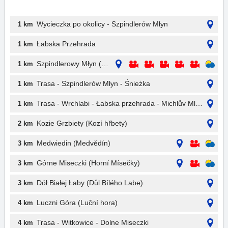
Wycieczka po okolicy - Szpindlerów Młyn
1 km
Łabska Przehrada
1 km
Szpindlerowy Młyn (Špindlerův Mlýn)
1 km
Trasa - Szpindlerów Młyn - Śnieżka
1 km
Trasa - Wrchlabi - Łabska przehrada - Michlův Mlýn
1 km
Kozie Grzbiety (Kozí hřbety)
2 km
Medwiedin (Medvědín)
3 km
Górne Miseczki (Horní Mísečky)
3 km
Dół Białej Łaby (Důl Bílého Labe)
3 km
Luczni Góra (Luční hora)
4 km
Trasa - Witkowice - Dolne Miseczki
4 km