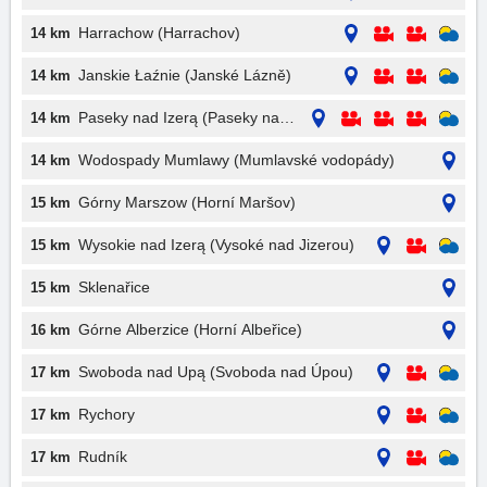
Harrachow (Harrachov)
14 km
Janskie Łaźnie (Janské Lázně)
14 km
Paseky nad Izerą (Paseky nad Jizerou)
14 km
Wodospady Mumlawy (Mumlavské vodopády)
14 km
Górny Marszow (Horní Maršov)
15 km
Wysokie nad Izerą (Vysoké nad Jizerou)
15 km
Sklenařice
15 km
Górne Alberzice (Horní Albeřice)
16 km
Swoboda nad Upą (Svoboda nad Úpou)
17 km
Rychory
17 km
Rudník
17 km