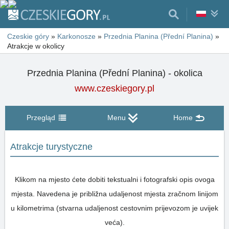
Czeskie góry
»
Karkonosze
»
Przednia Planina (Přední Planina)
»
Atrakcje w okolicy
Przednia Planina (Přední Planina) - okolica
www.czeskiegory.pl
Przegląd
Menu
Home
Atrakcje turystyczne
Klikom na mjesto ćete dobiti tekstualni i fotografski opis ovoga
mjesta. Navedena je približna udaljenost mjesta zračnom linijom
u kilometrima (stvarna udaljenost cestovnim prijevozom je uvijek
veća).