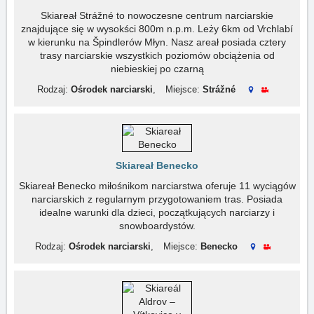
Skiareał Strážné to nowoczesne centrum narciarskie
znajdujące się w wysokści 800m n.p.m. Leży 6km od Vrchlabí
w kierunku na Špindlerów Młyn. Nasz areał posiada cztery
trasy narciarskie wszystkich poziomów obciążenia od
niebieskiej po czarną
Rodzaj:
Ośrodek narciarski
,
Miejsce:
Strážné
Skiareał Benecko
Skiareał Benecko miłośnikom narciarstwa oferuje 11 wyciągów
narciarskich z regularnym przygotowaniem tras. Posiada
idealne warunki dla dzieci, początkujących narciarzy i
snowboardystów.
Rodzaj:
Ośrodek narciarski
,
Miejsce:
Benecko